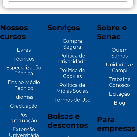
Nossos
Serviços
Sobre o
cursos
Senac
Compra
Segura
Livres
Quem
Política de
Somos
Técnicos
Privacidade
Unidades e
Especialização
Política de
Campi
Técnica
Cookies
Trabalhe
Ensino Médio
Política de
Conosco
Técnico
Mídias Sociais
Licitação
Idiomas
Termos de Uso
Blog
Graduação
Pós-
Bolsas e
Para
graduação
descontos
empresas
Extensão
Universitária