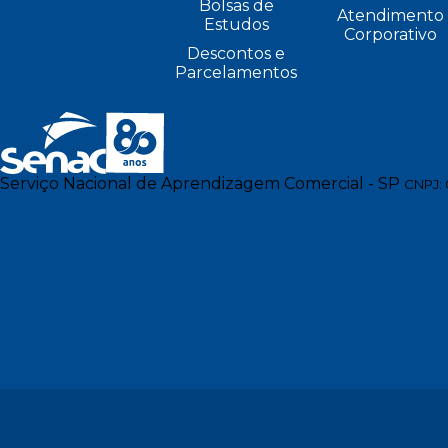
Bolsas de
Atendimento
Estudos
Corporativo
Descontos e
Parcelamentos
Serviço Nacional de Aprendizagem Comercial - SP
CNPJ: 