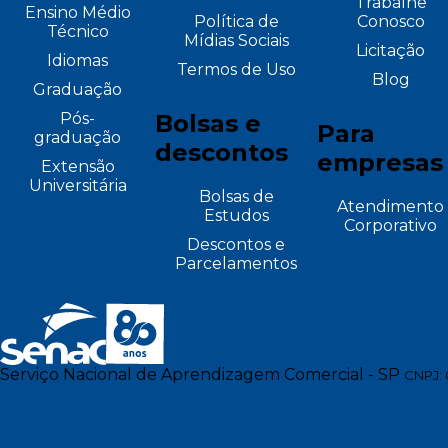
Trabalhe
Ensino Médio
Política de
Conosco
Técnico
Mídias Sociais
Licitação
Idiomas
Termos de Uso
Blog
Graduação
Pós-
Bolsas e
Para
graduação
descontos
empresas
Extensão
Universitária
Bolsas de
Atendimento
Estudos
Corporativo
Descontos e
Parcelamentos
Serviço Nacional de Aprendizagem Comercial - SP
CNPJ: 