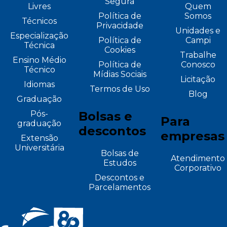
Segura
Livres
Quem
Política de
Somos
Técnicos
Privacidade
Unidades e
Especialização
Política de
Campi
Técnica
Cookies
Trabalhe
Ensino Médio
Política de
Conosco
Técnico
Mídias Sociais
Licitação
Idiomas
Termos de Uso
Blog
Graduação
Pós-
Bolsas e
Para
graduação
descontos
empresas
Extensão
Universitária
Bolsas de
Atendimento
Estudos
Corporativo
Descontos e
Parcelamentos