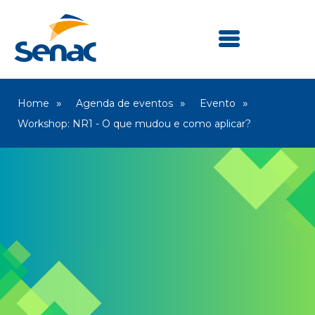
Home
Agenda de eventos
Evento
Workshop: NR1 - O que mudou e como aplicar?